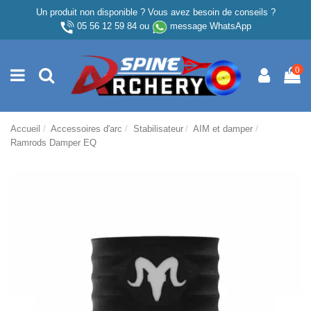
Un produit non disponible ? Vous avez besoin de conseils ?
05 56 12 59 84
ou
message WhatsApp
0
Accueil
Accessoires d'arc
Stabilisateur
AIM et damper
Ramrods Damper EQ