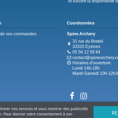
et suivant la disponibilité 
e
Coordonnées
e de vos commandes
Spine Archery
31 rue du Breteil
33320 Eysines
05 56 12 59 84
contact@spinearchery.
Horaires d'ouverture:
Lundi 14h-18h
Mardi-Samedi 10h-12h3
éliorer nos services et vous montrer des publicités
RE
on. Pour donner votre consentement à son