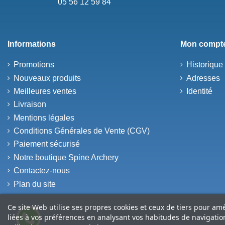
05 56 12 59 84
Informations
Mon compt
Promotions
Historiqu
Nouveaux produits
Adresses
Meilleures ventes
Identité
Livraison
Mentions légales
Conditions Générales de Vente (CGV)
Paiement sécurisé
Notre boutique Spine Archery
Contactez-nous
Plan du site
Ce site Web utilise ses propres cookies et ceux de tiers pour am
liées à vos préférences en analysant vos habitudes de navigati