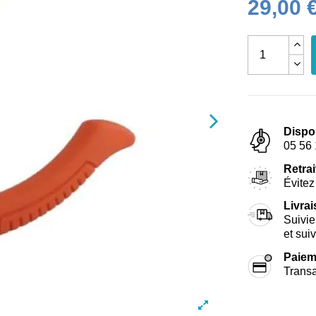
29,00 
Dispo
05 56 
Retrai
Évitez 
Livra
Suivie
et sui
Paiem
Transa