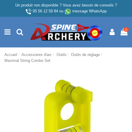
Un produit non disponible ? Vous avez besoin de conseils ?
05 56 12 59 84
ou
message WhatsApp
0
Accueil
Accessoires d'arc
Outils
Outils de réglage
Maximal String Combo Set