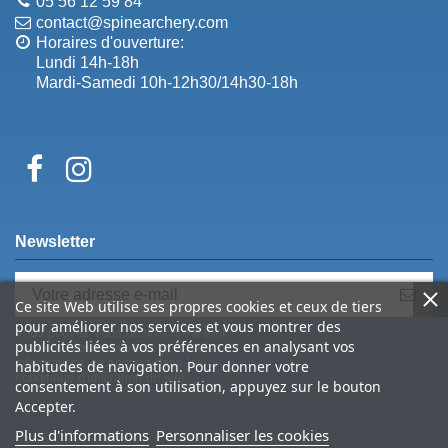
05 56 12 59 84
contact@spinearchery.com
Horaires d'ouverture:
Lundi 14h-18h
Mardi-Samedi 10h-12h30/14h30-18h
Newsletter
Ce site Web utilise ses propres cookies et ceux de tiers
pour améliorer nos services et vous montrer des
Vous pouvez vous désinscrire à tout
publicités liées à vos préférences en analysant vos
moment. Vous trouverez pour cela nos
informations de contact dans les
habitudes de navigation. Pour donner votre
conditions d'utilisation du site.
consentement à son utilisation, appuyez sur le bouton
Accepter.
Plus d'informations
Personnaliser les cookies