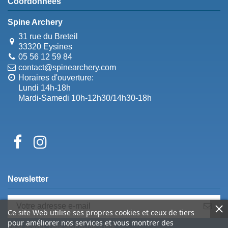
Coordonnées
Spine Archery
31 rue du Breteil
33320 Eysines
05 56 12 59 84
contact@spinearchery.com
Horaires d'ouverture:
Lundi 14h-18h
Mardi-Samedi 10h-12h30/14h30-18h
Newsletter
Ce site Web utilise ses propres cookies et ceux de tiers
pour améliorer nos services et vous montrer des
Vous pouvez vous désinscrire à tout