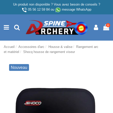
Un produit non disponible ? Vous avez besoin de conseils ?
05 56 12 59 84
ou
message WhatsApp
0
Accueil
Accessoires d'arc
Housse & valise
Rangement arc
et matériel
Shocq housse de rangement viseur
Nouveau