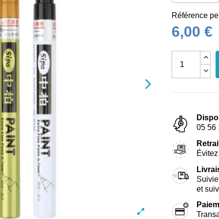
Référence
pe
6,00 €
Dispo
05 56 
Retrai
Évitez 
Livra
Suivie
et sui
Paiem
Transa