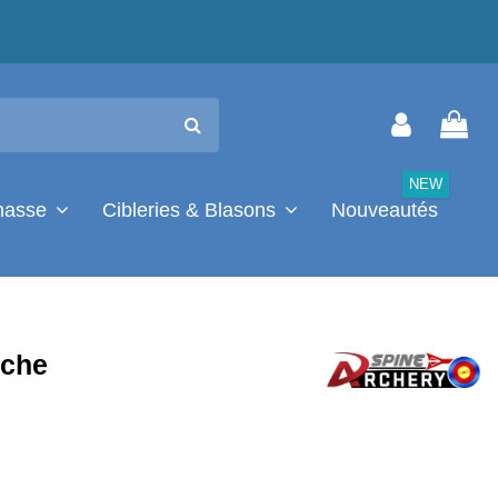
NEW
chasse
Cibleries & Blasons
Nouveautés
èche