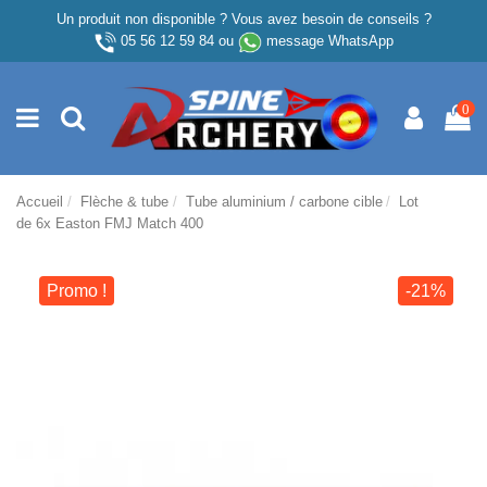
Un produit non disponible ? Vous avez besoin de conseils ?
05 56 12 59 84
ou
message WhatsApp
0
Accueil
Flèche & tube
Tube aluminium / carbone cible
Lot
de 6x Easton FMJ Match 400
Promo !
-21%